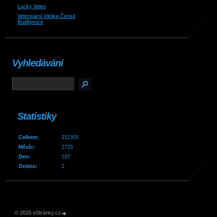
Lucky Veles
Veterinární klinika České
Budějovice
Vyhledávání
Statistiky
Celkem:
211303
Měsíc:
2725
Den:
107
Online:
2
© 2025 eStránky.cz