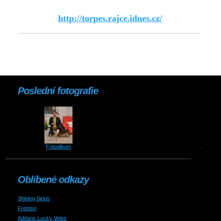
http://torpes.rajce.idnes.cz/
Poslední fotografie
Fotoalbum
Oblíbené odkazy
Shining Sirius
Freston
Addanc Lucky Veles