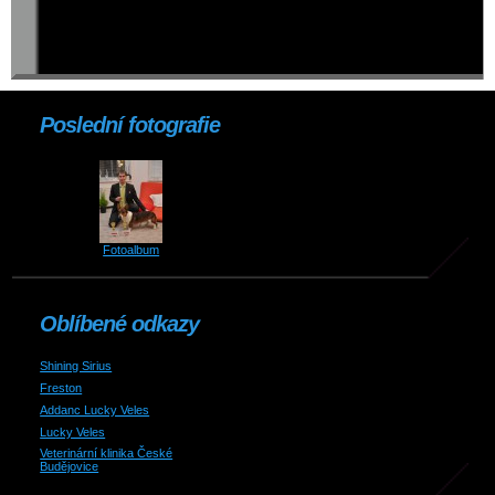
Poslední fotografie
Fotoalbum
Oblíbené odkazy
Shining Sirius
Freston
Addanc Lucky Veles
Lucky Veles
Veterinární klinika České
Budějovice