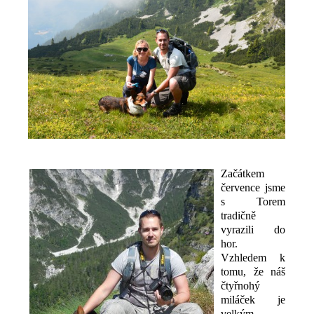
Začátkem
července jsme
s Torem
tradičně
vyrazili do
hor.
Vzhledem k
tomu, že náš
čtyřnohý
miláček je
velkým