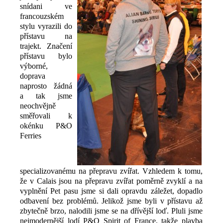
snídani ve
francouzském
stylu vyrazili do
přístavu na
trajekt. Značení
přístavu bylo
výborné,
doprava
naprosto žádná
a tak jsme
neochvějně
směřovali k
okénku P&O
Ferries
specializovanému na přepravu zvířat. Vzhledem k tomu,
že v Calais jsou na přepravu zvířat poměrně zvyklí a na
vyplnění Pet pasu jsme si dali opravdu záležet, dopadlo
odbavení bez problémů. Jelikož jsme byli v přístavu až
zbytečně brzo, nalodili jsme se na dřívější loď. Pluli jsme
nejmodernější lodí P&O Spirit of France, takže plavba