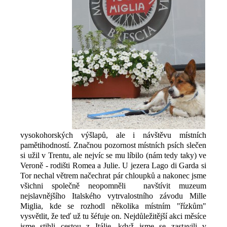
vysokohorských výšlapů, ale i návštěvu místních
pamětihodností. Značnou pozornost místních psích slečen
si užil v Trentu, ale nejvíc se mu líbilo (nám tedy taky) ve
Veroně - rodišti Romea a Julie. U jezera Lago di Garda si
Tor nechal větrem načechrat pár chloupků a nakonec jsme
všichni společně neopomněli navštívit muzeum
nejslavnějšího Italského vytrvalostního závodu Mille
Miglia, kde se rozhodl několika místním "řízkům"
vysvětlit, že teď už tu šéfuje on. Nejdůležitější akci měsíce
jsme stihli cestou z Itálie, když jsme se zastavili v