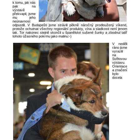
k tomu, jak nás
pak na
výstavě
překvapil, jsme
mu jeho
neúnavnost
odpustili. V Budapešti jsme strávili pěkně náročný prodloužený víkend,
protože ochutnat všechny regionální produkty, vína a sladkosti není jenom
tak. Tor nakonec stejně skončil u španělské sušené šunky a zbodnul talíř
tohoto úžasného pokrmu jako malinu:-)
V neděli
ráno jsme
vyrazili
na
Světovou
výstavu.
Orientace
a značení
bylo
docela