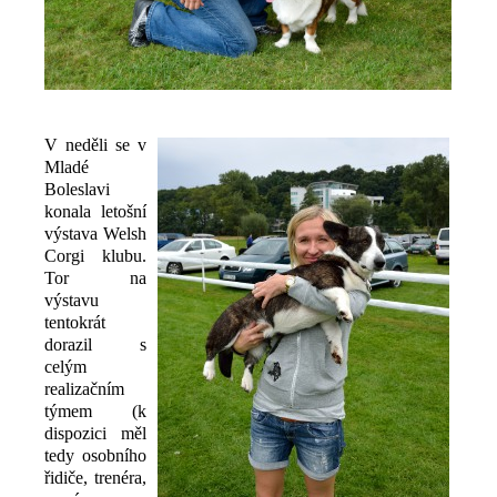
V neděli se v
Mladé
Boleslavi
konala letošní
výstava Welsh
Corgi klubu.
Tor na
výstavu
tentokrát
dorazil s
celým
realizačním
týmem (k
dispozici měl
tedy osobního
řidiče, trenéra,