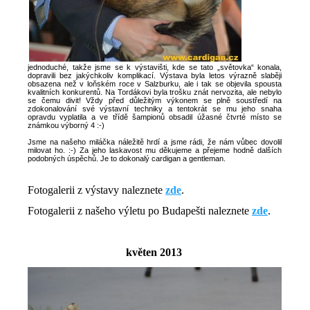
jednoduché, takže jsme se k výstavišti, kde se tato „světovka“ konala,
dopravili bez jakýchkoliv komplikací. Výstava byla letos výrazně slaběji
obsazena než v loňském roce v Salzburku, ale i tak se objevila spousta
kvalitních konkurentů. Na Tordákovi byla trošku znát nervozita, ale nebylo
se čemu divit! Vždy před důležitým výkonem se plně soustředí na
zdokonalování své výstavní techniky a tentokrát se mu jeho snaha
opravdu vyplatila a ve třídě šampionů obsadil úžasné čtvrté místo se
známkou výborný 4 :-)
Jsme na našeho miláčka náležitě hrdí a jsme rádi, že nám vůbec dovolil
milovat ho. :-) Za jeho laskavost mu děkujeme a přejeme hodně dalších
podobných úspěchů. Je to dokonalý cardigan a gentleman.
Fotogalerii z výstavy naleznete
zde
.
Fotogalerii z našeho výletu po Budapešti naleznete
zde
.
květen 2013