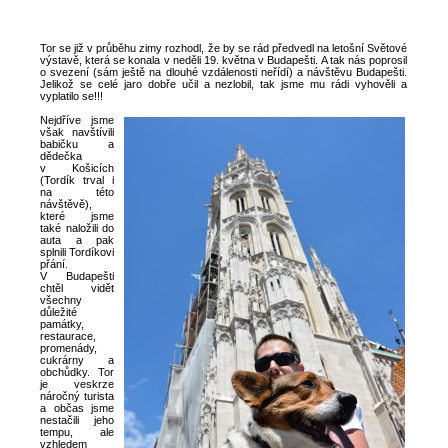
Tor se již v průběhu zimy rozhodl, že by se rád předvedl na letošní Světové
výstavě, která se konala v neděli 19. května v Budapešti. A tak nás poprosil
o svezení (sám ještě na dlouhé vzdálenosti neřídí) a návštěvu Budapešti.
Jelikož se celé jaro dobře učil a nezlobil, tak jsme mu rádi vyhověli a
vyplatilo se!!!
Nejdříve jsme
však navštívili
babičku a
dědečka
v Košicích
(Tordík trval i
na této
návštěvě),
které jsme
také naložili do
auta a pak
splnili Tordíkovi
přání.
V Budapešti
chtěl vidět
všechny
důležité
památky,
restaurace,
promenády,
cukrárny a
obchůdky. Tor
je veskrze
náročný turista
a občas jsme
nestačili jeho
tempu, ale
vzhledem