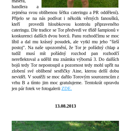
maséra,
handlera a
zejména svou oblíbenou šéfku cateringu a PR oddělení).
Přijelo se na nás podívat i několik věrných fanoušků,
kteří provedli hloubkovou kontrolu připraveného
cateringu. Dle tradice se Tor předvedl ve třídě šampionů v
konkurenci dalších dvou borců. Panu rozhodčímu se moc
líbil a dal mu krásný posudek, ale vytkl mu jeho "širší
postoj". Na naše upozornění, že Tor je pořádný chlap a
tudíž musí mít pořádný rozchod pan rozhodčí
nereflektoval a udělil mu známku výborná 3. Do dalších
bojů tedy Tor nepostoupil a pozornost tedy mohl upřít na
zlobení své oblíbené sestřičky Aine, kterou delší dobu
neviděl. V soutěži se moc dařilo Torovým sourozencům z
vrhu B a tímto jim moc gratulujeme. Tentokrát opravdu
jen pár fotek ve fotogalerii
ZDE.
13.08.2013