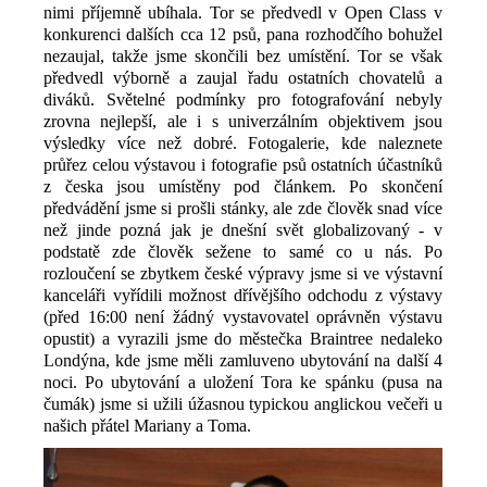
nimi příjemně ubíhala. Tor se předvedl v Open Class v
konkurenci dalších cca 12 psů, pana rozhodčího bohužel
nezaujal, takže jsme skončili bez umístění. Tor se však
předvedl výborně a zaujal řadu ostatních chovatelů a
diváků. Světelné podmínky pro fotografování nebyly
zrovna nejlepší, ale i s univerzálním objektivem jsou
výsledky více než dobré. Fotogalerie, kde naleznete
průřez celou výstavou i fotografie psů ostatních účastníků
z česka jsou umístěny pod článkem. Po skončení
předvádění jsme si prošli stánky, ale zde člověk snad více
než jinde pozná jak je dnešní svět globalizovaný - v
podstatě zde člověk sežene to samé co u nás. Po
rozloučení se zbytkem české výpravy jsme si ve výstavní
kanceláři vyřídili možnost dřívějšího odchodu z výstavy
(před 16:00 není žádný vystavovatel oprávněn výstavu
opustit) a vyrazili jsme do městečka Braintree nedaleko
Londýna, kde jsme měli zamluveno ubytování na další 4
noci. Po ubytování a uložení Tora ke spánku (pusa na
čumák) jsme si užili úžasnou typickou anglickou večeři u
našich přátel Mariany a Toma.