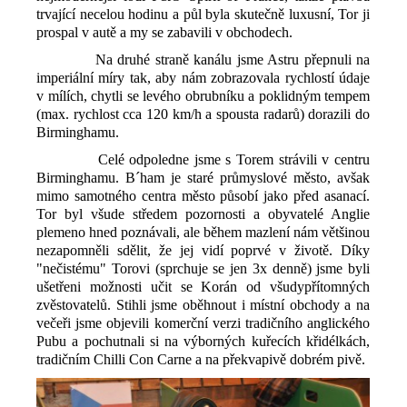
trvající necelou hodinu a půl byla skutečně luxusní, Tor ji
prospal v autě a my se zabavili v obchodech.
Na druhé straně kanálu jsme Astru přepnuli na
imperiální míry tak, aby nám zobrazovala rychlostí údaje
v mílích, chytli se levého obrubníku a poklidným tempem
(max. rychlost cca 120 km/h a spousta radarů) dorazili do
Birminghamu.
Celé odpoledne jsme s Torem strávili v centru
Birminghamu. B´ham je staré průmyslové město, avšak
mimo samotného centra město působí jako před asanací.
Tor byl všude středem pozornosti a obyvatelé Anglie
plemeno hned poznávali, ale během mazlení nám většinou
nezapomněli sdělit, že jej vidí poprvé v životě. Díky
"nečistému" Torovi (sprchuje se jen 3x denně) jsme byli
ušetřeni možnosti učit se Korán od všudypřítomných
zvěstovatelů. Stihli jsme oběhnout i místní obchody a na
večeři jsme objevili komerční verzi tradičního anglického
Pubu a pochutnali si na výborných kuřecích křidélkách,
tradičním Chilli Con Carne a na překvapivě dobrém pivě.