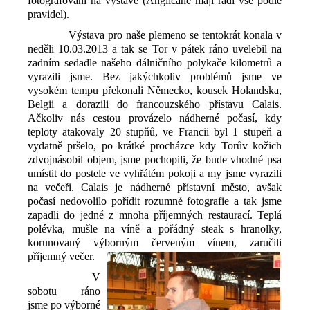
fotografování na výstavě (Angličané mají rádi vše podle
pravidel).
Výstava pro naše plemeno se tentokrát konala v
neděli 10.03.2013 a tak se Tor v pátek ráno uvelebil na
zadním sedadle našeho dálničního polykače kilometrů a
vyrazili jsme. Bez jakýchkoliv problémů jsme ve
vysokém tempu překonali Německo, kousek Holandska,
Belgii a dorazili do francouzského přístavu Calais.
Ačkoliv nás cestou provázelo nádherné počasí, kdy
teploty atakovaly 20 stupňů, ve Francii byl 1 stupeň a
vydatně pršelo, po krátké procházce kdy Torův kožich
zdvojnásobil objem, jsme pochopili, že bude vhodné psa
umístit do postele ve vyhřátém pokoji a my jsme vyrazili
na večeři. Calais je nádherné přístavní město, avšak
počasí nedovolilo pořídit rozumné fotografie a tak jsme
zapadli do jedné z mnoha příjemných restaurací. Teplá
polévka, mušle na víně a pořádný steak s hranolky,
korunovaný výborným červeným vínem, zaručili
příjemný večer.
V
sobotu ráno
jsme po výborné