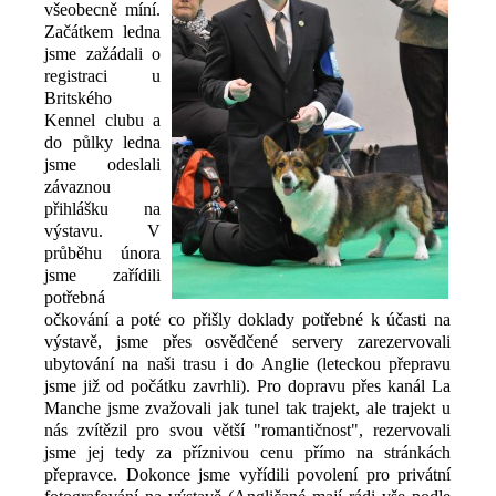
všeobecně míní.
Začátkem ledna
jsme zažádali o
registraci u
Britského
Kennel clubu a
do půlky ledna
jsme odeslali
závaznou
přihlášku na
výstavu. V
průběhu února
jsme zařídili
potřebná
očkování a poté co přišly doklady potřebné k účasti na
výstavě, jsme přes osvědčené servery zarezervovali
ubytování na naši trasu i do Anglie (leteckou přepravu
jsme již od počátku zavrhli). Pro dopravu přes kanál La
Manche jsme zvažovali jak tunel tak trajekt, ale trajekt u
nás zvítězil pro svou větší "romantičnost", rezervovali
jsme jej tedy za příznivou cenu přímo na stránkách
přepravce. Dokonce jsme vyřídili povolení pro privátní