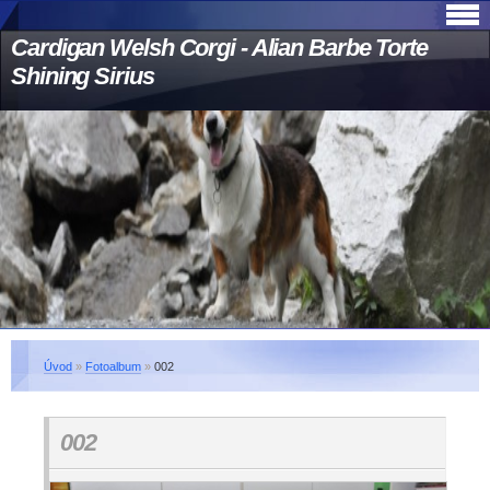
Cardigan Welsh Corgi - Alian Barbe Torte
Shining Sirius
Úvod
»
Fotoalbum
»
002
002