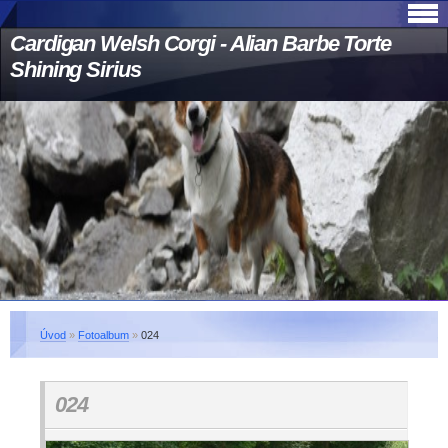
Cardigan Welsh Corgi - Alian Barbe Torte
Shining Sirius
Úvod
»
Fotoalbum
»
024
024