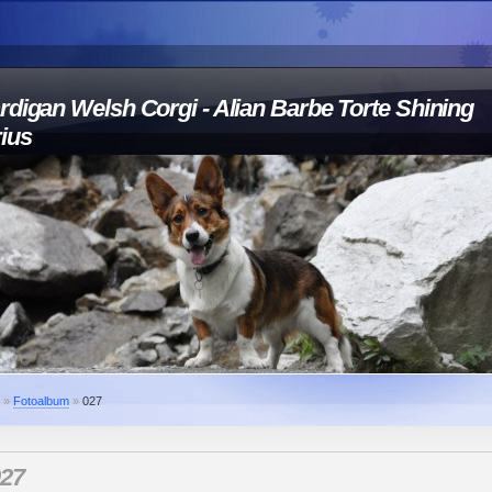
rdigan Welsh Corgi - Alian Barbe Torte Shining
rius
»
Fotoalbum
»
027
27