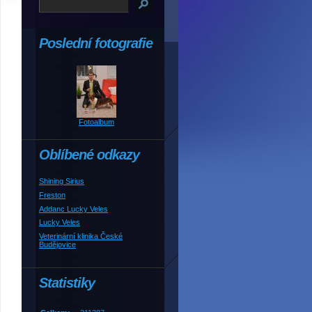
Poslední fotografie
Fotoalbum
Oblíbené odkazy
Shining Sirius
Freston
Addanc Lucky Veles
Lucky Veles
Veterinární klinika České
Budějovice
Statistiky