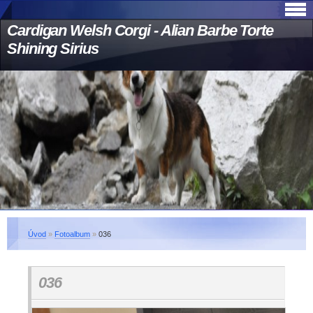
Cardigan Welsh Corgi - Alian Barbe Torte
Shining Sirius
Úvod
»
Fotoalbum
»
036
036