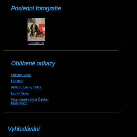
Poslední fotografie
Fotoalbum
Oblíbené odkazy
Shining Sirius
Freston
Addanc Lucky Veles
Lucky Veles
Veterinární klinika České
Budějovice
Vyhledávání